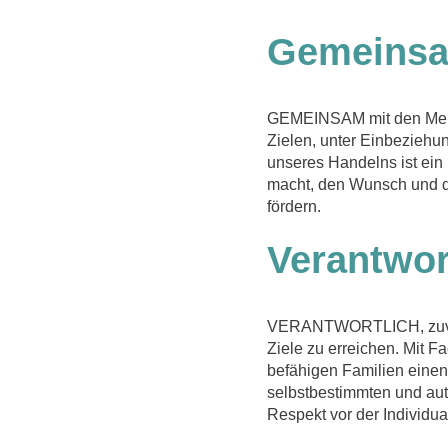
Gemeins
GEMEINSAM mit den Mensc
Zielen, unter Einbeziehu
unseres Handelns ist ein
macht, den Wunsch und d
fördern.
Verantwor
VERANTWORTLICH, zuverl
Ziele zu erreichen. Mit F
befähigen Familien einen
selbstbestimmten und au
Respekt vor der Individu